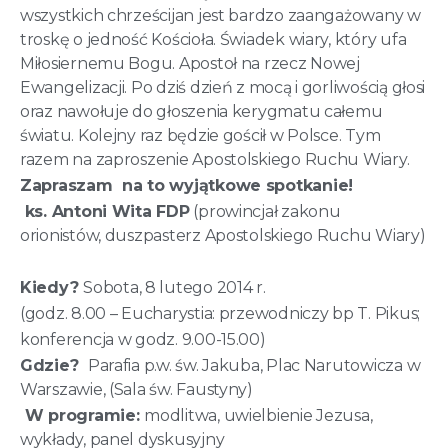
wszystkich chrześcijan jest bardzo zaangażowany w
troskę o jedność Kościoła. Świadek wiary, który ufa
Miłosiernemu Bogu. Apostoł na rzecz Nowej
Ewangelizacji. Po dziś dzień z mocą i gorliwością głosi
oraz nawołuje do głoszenia kerygmatu całemu
światu. Kolejny raz będzie gościł w Polsce. Tym
razem na zaproszenie Apostolskiego Ruchu Wiary.
Zapraszam na to wyjątkowe spotkanie!
ks. Antoni Wita FDP
(prowincjał zakonu
orionistów, duszpasterz Apostolskiego Ruchu Wiary)
Kiedy?
Sobota, 8 lutego 2014 r.
(godz. 8.00 – Eucharystia: przewodniczy bp T. Pikus;
konferencja w godz. 9.00-15.00)
Gdzie?
Parafia p.w. św. Jakuba, Plac Narutowicza w
Warszawie, (Sala św. Faustyny)
W programie:
modlitwa, uwielbienie Jezusa,
wykłady, panel dyskusyjny