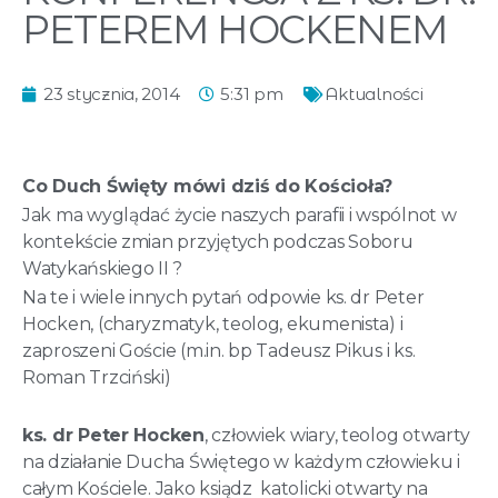
PETEREM HOCKENEM
23 stycznia, 2014
5:31 pm
Aktualności
Co Duch Święty mówi dziś do Kościoła?
Jak ma wyglądać życie naszych parafii i wspólnot
w
kontekście zmian przyję
tych podczas
Soboru
Watykańskiego II ?
Na te i wiele innych pytań odpowie ks. dr Peter
Hocken, (charyzmatyk, teolog, ekumenista) i
zaproszeni Goście (m.in. bp Tadeusz Pikus i ks.
Roman Trzciński)
ks. dr Peter Hocken
, człowiek wiary, teolog otwarty
na działanie Ducha Świętego w każdym człowieku i
całym Kościele. Jako ksiądz katolicki otwarty na