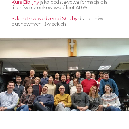
Kurs Biblijny
jako podstawowa formacja dla
liderów i członków wspólnot ARW.
Szkoła Przewodzenia i Służby
dla liderów
duchownych i świeckich