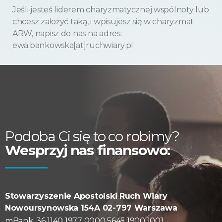
Jeśli jesteś liderem charyzmatycznej wspólnoty lub
chcesz założyć taką, i wpisujesz się w charyzmat
ARW, napisz do nas na adres:
ewa.bankowska[at]ruchwiary.pl
Podoba Ci się to co robimy?
Wesprzyj nas finansowo:
Stowarzyszenie Apostolski Ruch Wiary
Nowoursynowska 154A 02-797 Warszawa
mBank: 36 1140 1977 0000 5645 1900 1001