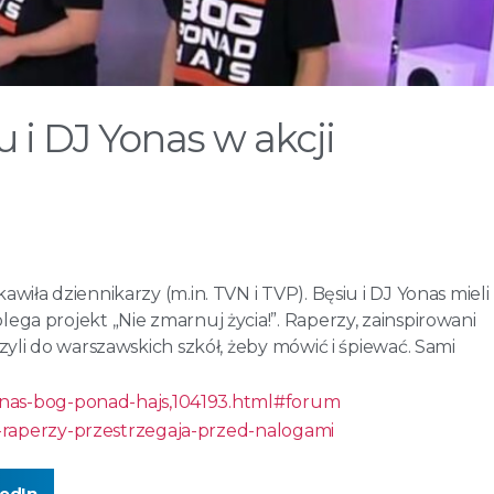
u i DJ Yonas w akcji
iła dziennikarzy (m.in. TVN i TVP). Bęsiu i DJ Yonas mieli
ga projekt „Nie zmarnuj życia!”. Raperzy, zainspirowani
zyli do warszawskich szkół, żeby mówić i śpiewać. Sami
-yonas-bog-ponad-hajs,104193.html#forum
-raperzy-
przestrzegaja-przed-nalogami
kedIn