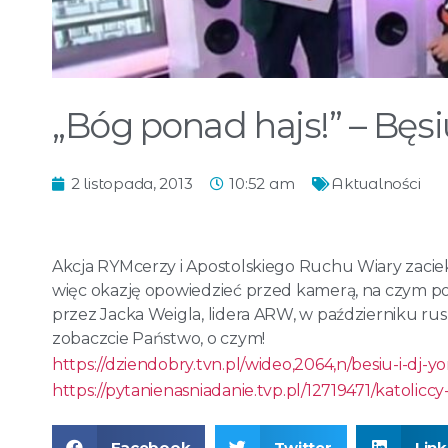
„Bóg ponad hajs!” – Bęsi
2 listopada, 2013
10:52 am
Aktualności
Akcja RYMcerzy i Apostolskiego Ruchu Wiary zaciekaw
więc okazję opowiedzieć przed kamerą, na czym pole
przez Jacka Weigla, lidera ARW, w październiku rus
zobaczcie Państwo, o czym!
https://dziendobry.tvn.pl/wideo,2064,n/besiu-i-dj
https://pytanienasniadanie.tvp.
pl/12719471/katoliccy
Facebook
Twitter
Lin