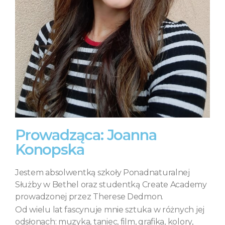
Prowadząca: Joanna
Konopska
Jestem absolwentką szkoły Ponadnaturalnej
Służby w Bethel oraz studentką Create Academy
prowadzonej przez Therese Dedmon.
Od wielu lat fascynuje mnie sztuka w różnych jej
odsłonach: muzyka, taniec, film, grafika, kolory,