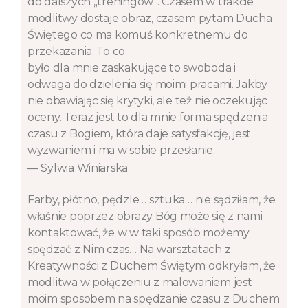
do dalszych „treningów”. Czasem w trakcie
modlitwy dostaje obraz, czasem pytam Ducha
Świętego co ma komuś konkretnemu do
przekazania. To co
było dla mnie zaskakujące to swoboda i
odwaga do dzielenia się moimi pracami. Jakby
nie obawiając się krytyki, ale też nie oczekując
oceny. Teraz jest to dla mnie forma spędzenia
czasu z Bogiem, która daje satysfakcję, jest
wyzwaniem i ma w sobie przesłanie.
— Sylwia Winiarska
Farby, płótno, pędzle… sztuka… nie sądziłam, że
właśnie poprzez obrazy Bóg może się z nami
kontaktować, że w w taki sposób możemy
spędzać z Nim czas… Na warsztatach z
Kreatywności z Duchem Świętym odkryłam, że
modlitwa w połączeniu z malowaniem jest
moim sposobem na spędzanie czasu z Duchem