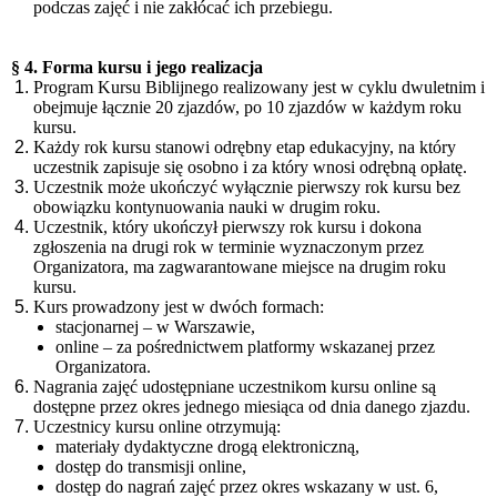
podczas zajęć i nie zakłócać ich przebiegu.
§ 4. Forma kursu i jego realizacja
Program Kursu Biblijnego realizowany jest w cyklu dwuletnim i
obejmuje łącznie 20 zjazdów, po 10 zjazdów w każdym roku
kursu.
Każdy rok kursu stanowi odrębny etap edukacyjny, na który
uczestnik zapisuje się osobno i za który wnosi odrębną opłatę.
Uczestnik może ukończyć wyłącznie pierwszy rok kursu bez
obowiązku kontynuowania nauki w drugim roku.
Uczestnik, który ukończył pierwszy rok kursu i dokona
zgłoszenia na drugi rok w terminie wyznaczonym przez
Organizatora, ma zagwarantowane miejsce na drugim roku
kursu.
Kurs prowadzony jest w dwóch formach:
stacjonarnej – w Warszawie,
online – za pośrednictwem platformy wskazanej przez
Organizatora.
Nagrania zajęć udostępniane uczestnikom kursu online są
dostępne przez okres jednego miesiąca od dnia danego zjazdu.
Uczestnicy kursu online otrzymują:
materiały dydaktyczne drogą elektroniczną,
dostęp do transmisji online,
dostęp do nagrań zajęć przez okres wskazany w ust. 6,