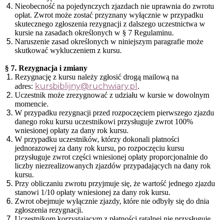
Nieobecność na pojedynczych zjazdach nie uprawnia do zwrotu
opłat. Zwrot może zostać przyznany wyłącznie w przypadku
skutecznego zgłoszenia rezygnacji z dalszego uczestnictwa w
kursie na zasadach określonych w § 7 Regulaminu.
Naruszenie zasad określonych w niniejszym paragrafie może
skutkować wykluczeniem z kursu.
§ 7. Rezygnacja i zmiany
Rezygnację z kursu należy zgłosić drogą mailową na
kursbiblijny@ruchwiary.pl
adres:
.
Uczestnik może zrezygnować z udziału w kursie w dowolnym
momencie.
W przypadku rezygnacji przed rozpoczęciem pierwszego zjazdu
danego roku kursu uczestnikowi przysługuje zwrot 100%
wniesionej opłaty za dany rok kursu.
W przypadku uczestników, którzy dokonali płatności
jednorazowej za dany rok kursu, po rozpoczęciu kursu
przysługuje zwrot części wniesionej opłaty proporcjonalnie do
liczby niezrealizowanych zjazdów przypadających na dany rok
kursu.
Przy obliczaniu zwrotu przyjmuje się, że wartość jednego zjazdu
stanowi 1/10 opłaty wniesionej za dany rok kursu.
Zwrot obejmuje wyłącznie zjazdy, które nie odbyły się do dnia
zgłoszenia rezygnacji.
Uczestnikom korzystającym z płatności ratalnej nie przysługuje