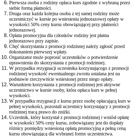
Pierwsza osoba z rodziny opłaca kurs zgodnie z wybraną przez
siebie formą płatności.
Druga oraz każda kolejna osoba z tej samej rodziny może
uczestniczyć w kursie po wniesieniu jednorazowej opłaty w
wysokości 50% ceny kursu obowiązującej przy płatności
jednorazowej.
Opłata promocyjna dla członków rodziny jest płatna
jednorazowo przy zapisie.
Chęć skorzystania z promocji rodzinnej należy zgłosić przed
dokonaniem pierwszej wpłaty.
Organizator może poprosić uczestników o potwierdzenie
uprawnienia do skorzystania z promocji rodzinnej.
W przypadku rezygnacji uczestnika korzystającego z promocji
rodzinnej wysokość ewentualnego zwrotu ustalana jest na
podstawie rzeczywiście wniesionej przez niego opłaty.
Warunkiem korzystania z promocji rodzinnej jest aktywne
uczestnictwo w kursie osoby, która opłaca kurs w pełnej
wysokości.
W przypadku rezygnacji z kursu przez osobę opłacającą kurs w
pełnej wysokości, pozostali uczestnicy korzystający z promocji
rodzinnej tracą prawo do zniżki.
Uczestnik, który korzystał z promocji rodzinnej i wniósł opłatę
w wysokości 50% ceny kursu, zobowiązany jest do dopłaty
różnicy pomiędzy wniesioną opłatą promocyjną a pełną ceną
kursu obowiązującą dla wybranej formy uczestnictwa.