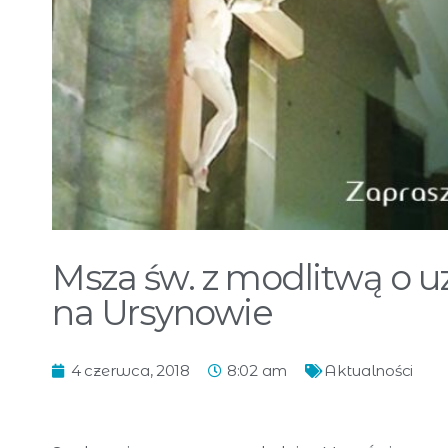
Msza św. z modlitwą o u
na Ursynowie
4 czerwca, 2018
8:02 am
Aktualności