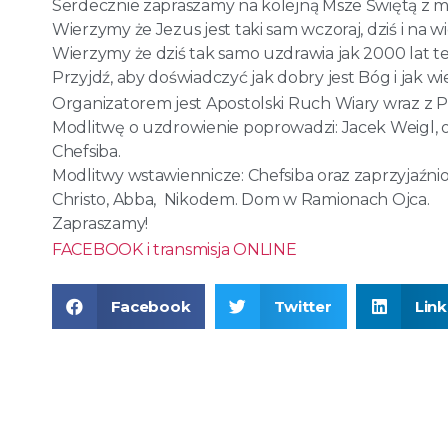
Serdecznie zapraszamy na kolejną Msze Świętą z m
Wierzymy że Jezus jest taki sam wczoraj, dziś i na wi
Wierzymy że dziś tak samo uzdrawia jak 2000 lat t
Przyjdź, aby doświadczyć jak dobry jest Bóg i jak wi
Organizatorem jest Apostolski Ruch Wiary wraz z P
Modlitwę o uzdrowienie poprowadzi: Jacek Weigl,
Chefsiba.
Modlitwy wstawiennicze: Chefsiba oraz zaprzyjaź
Christo, Abba, Nikodem. Dom w Ramionach Ojca.
Zapraszamy!
FACEBOOK i transmisja ONLINE
Facebook
Twitter
Lin