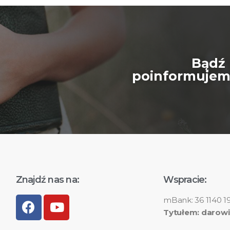
Bądź 
poinformujemy
Znajdź nas na:
Wspracie:
mBank: 36 1140 1
Tytułem: darowi