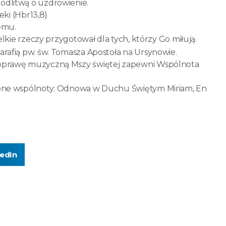
odlitwą o uzdrowienie.
eki (Hbr13,8)
emu.
elkie rzeczy przygotował dla tych, którzy Go miłują.
arafią pw. św. Tomasza Apostoła na Ursynowie.
 oprawę muzyczną Mszy świętej zapewni Wspólnota
nione wspólnoty: Odnowa w Duchu Świętym Miriam, En
kedIn