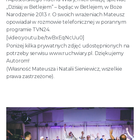
„Dzisiaj w Betlejem” – będąc w Betlejem, w Boże
Narodzenie 2013 r.
O swoich wrażeniach Mateusz
opowiadał w rozmowie telefonicznej w porannym
programie TVN24.
[video:youtu.be/twBxEqNcUu0
]​
Poniżej kilka prywatnych zdjęć udostępnionych na
potrzeby serwisu www.ruchwiary.pl. Dziękujemy
Autorom!
(W
łasność Mateusza i Natalii Sieniewicz, wszelkie
prawa zastrzeżone).