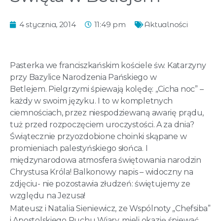
4 stycznia, 2014
11:49 pm
Aktualności
Pasterka we franciszkańskim kościele św. Katarzyny
przy Bazylice Narodzenia Pańskiego w
Betlejem. Pielgrzymi śpiewają kolędę: „Cicha noc” –
każdy w swoim języku. I to w kompletnych
ciemnościach, przez niespodziewaną awarię prądu,
tuż przed rozpoczęciem uroczystości. A za dnia?
Świątecznie przyozdobione choinki skąpane w
promieniach palestyńskiego słońca. I
międzynarodowa atmosfera świętowania narodzin
Chrystusa Króla! Balkonowy napis – widoczny na
zdjęciu- nie pozostawia złudzeń: świętujemy ze
względu na Jezusa!
Mateusz i Natalia Sieniewicz, ze Wspólnoty „Chefsiba”
i Apostolskiego Ruchu Wiary, mieli okazję śpiewać