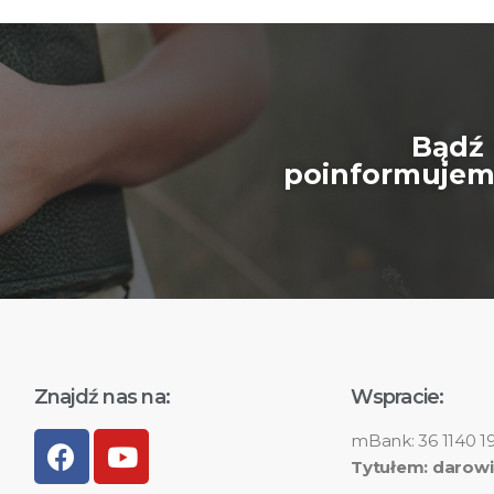
Bądź 
poinformujemy
Znajdź nas na:
Wspracie:
mBank: 36 1140 1
Tytułem: darowi