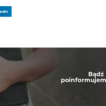
kedIn
Bądź 
poinformujemy