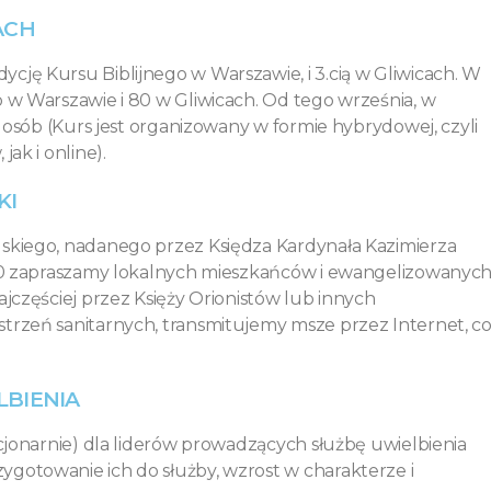
ACH
cję Kursu Biblijnego w Warszawie, i 3.cią w Gliwicach. W
b w Warszawie i 80 w Gliwicach. Od tego września, w
0 osób (Kurs jest organizowany w formie hybrydowej, czyli
ak i online).
KI
lskiego, nadanego przez Księdza Kardynała Kazimierza
:30 zapraszamy lokalnych mieszkańców i ewangelizowanyc
ajczęściej przez Księży Orionistów lub innych
trzeń sanitarnych, transmitujemy msze przez Internet, c
LBIENIA
acjonarnie) dla liderów prowadzących służbę uwielbienia
gotowanie ich do służby, wzrost w charakterze i