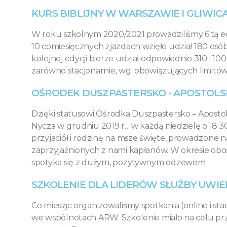
KURS BIBLIJNY W WARSZAWIE I GLIWIC
W roku szkolnym 2020/2021 prowadziliśmy 6.tą edy
10 comiesięcznych zjazdach wzięło udział 180 osó
kolejnej edycji bierze udział odpowiednio 310 i 10
zarówno stacjonarnie, wg. obowiązujących limitów, j
OŚRODEK DUSZPASTERSKO - APOSTOLS
Dzięki statusowi Ośrodka Duszpastersko – Aposto
Nycza w grudniu 2019 r., w każdą niedzielę o 18
przyjaciół i rodzinę na msze święte, prowadzone n
zaprzyjaźnionych z nami kapłanów. W okresie obos
spotyka się z dużym, pozytywnym odzewem.
SZKOLENIE DLA LIDERÓW SŁUŻBY UWIE
Co miesiąc organizowaliśmy spotkania (online i st
we wspólnotach ARW. Szkolenie miało na celu przy