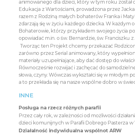
animowanego dla dzieci, który w tym roku został 
Edukacja z Wartościami, prowadzona przez Jacka W
razem z Rodziną małych bohaterów Franka i Matyl
zdarzają się w życiu każdego dziecka. W każdym
Bohaterowie, którzy przykładem swojego życia pokaz
opowiadać m.in. o św. Bernardzie, św. Franciszku z 
Tworząc ten Projekt chcemy przekazać Rodzi
zarówno przez Serial animowany, który wypełniony
materiały uzupełniające, aby dać dostęp do wła
Równocześnie rozwijać i zachęcać do samodzielne
słowa, czyny. Wówczas wykształci się w młodym pok
a to przekłada się na nasze wspólne dobro w świec
INNE
Posługa na rzecz różnych parafii
Przez cały rok, w zależności od możliwości działa
dzieci komunijnych w Parafii Dobrego Pasterza w
Działalność indywidualna wspólnot ARW