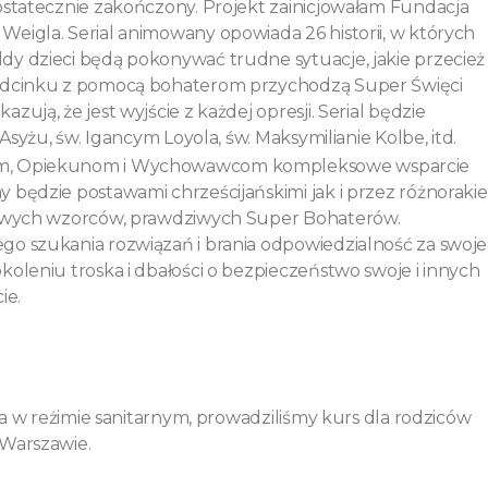
ostatecznie zakończony. Projekt zainicjowałam Fundacja
eigla. Serial animowany opowiada 26 historii, w których
dy dzieci będą pokonywać trudne sytuacje, jakie przecież
 odcinku z pomocą bohaterom przychodzą Super Święci
ują, że jest wyjście z każdej opresji. Serial będzie
Asyżu, św. Igancym Loyola, św. Maksymilianie Kolbe, itd.
com, Opiekunom i Wychowawcom kompleksowe wsparcie
 będzie postawami chrześcijańskimi jak i przez różnorakie
ściwych wzorców, prawdziwych Super Bohaterów.
go szukania rozwiązań i brania odpowiedzialność za swoje
oleniu troska i dbałości o bezpieczeństwo swoje i innych
ie.
nia w reżimie sanitarnym, prowadziliśmy kurs dla rodziców
 Warszawie.