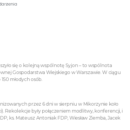
arzenia
yło się o kolejną wspólnotę Syjon – to wspólnota
ównej Gospodarstwa Wiejskiego w Warszawie. W ciągu
o 150 młodych osób.
nizowanych przez 6 dni w sierpniu w Mikorzynie koło
i). Rekolekcje były połączeniem modlitwy, konferencji, i
k FDP, ks. Mateusz Antoniak FDP, Wiesław Ziemba, Jacek