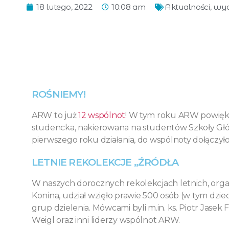
18 lutego, 2022
10:08 am
Aktualności
,
wyd
ROŚNIEMY!
ARW to już
12 wspólnot
! W tym roku ARW powiększ
studencka, nakierowana na studentów Szkoły Gł
pierwszego roku działania, do wspólnoty dołączył
LETNIE REKOLEKCJE „ŹRÓDŁA
W naszych dorocznych rekolekcjach letnich, orga
Konina, udział wzięło prawie 500 osób (w tym dziec
grup dzielenia. Mówcami byli m.in. ks. Piotr Jase
Weigl oraz inni liderzy wspólnot ARW.