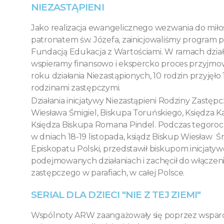
NIEZASTĄPIENI
Jako realizacja ewangelicznego wezwania do miłosi
patronatem św. Józefa, zainicjowaliśmy program pr
Fundacją Edukacja z Wartościami. W ramach dział
wspieramy finansowo i ekspercko proces przyjmow
roku działania Niezastąpionych, 10 rodzin przyjęło
rodzinami zastępczymi.
Działania inicjatywy Niezastąpieni Rodziny Zastęp
Wiesława Śmigiel, Biskupa Toruńskiego, Księdza 
Księdza Biskupa Romana Pindel. Podczas tegoroc
w dniach 18-19 listopada, ksiądz Biskup Wiesław Ś
Episkopatu Polski, przedstawił biskupom inicjatyw
podejmowanych działaniach i zachęcił do włączeni
zastępczego w parafiach, w całej Polsce.
SERIAL DLA DZIECI "NIE Z TEJ ZIEMI"
Wspólnoty ARW zaangażowały się poprzez wsparcie