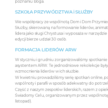
poznaniu Boga.
SZKOŁA PRZYWÓDZTWA i SŁUŻBY
We współpracy ze wspólnotą Dom i Dom Przymierz
Służby, skierowaną na formowanie liderów, animato
lidera jako sługi Chrystusa i wyposaża w narzęd
edycji bierze udział 30 osób.
FORMACJA LIDERÓW ARW
W styczniu i grudniu zorganizowaliśmy spotkanie
asystentem ARW. Te jednodniowe rekolekcje był
wzmocnienia liderów w ich służbie.
W kwietniu prowadziliśmy serię spotkań online
wspólnoty i parafii w sposób adekwatny do potrz
Część z naszym zespołów liderskich, razem z opie
Świadomy Celu, organizowanym przez wspólnotę Gal
listopad).