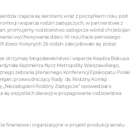
erdzia i zajęcia się sierotami, wraz z początkiem roku pod
omocji i wsparcia rodzin zastępczych, w partnerstwie z
ań, promujemy rodzicielstwo zastępcze wśród chrześcijan
ania i wychowywania dzieci. W rezultacie pierwszego
 19 dzieci. Kolejnych 26 rodzin zdecydowało się zostać
cze otrzymały błogosławieństwo i wsparcie Księdza Biskupa
Kardynała Kazimierza Nycz Metropolity Warszawskiego,
znego zebrania plenarnego Konferencji Episkopatu Polski
migiel, przewodniczący Rady ds. Rodziny Komisji
ę „Niezastąpieni Rodziny Zastępcze” opowiedział o
a się wszystkich diecezji w propagowanie rodzicielstwa
 finansowe i organizacyjne w projekt produkcji serialu