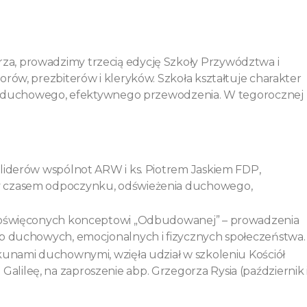
a, prowadzimy trzecią edycję Szkoły Przywództwa i
rów, prezbiterów i kleryków. Szkoła kształtuje charakter
zie duchowego, efektywnego przewodzenia. W tegorocznej
 liderów wspólnot ARW i ks. Piotrem Jaskiem FDP,
y czasem odpoczynku, odświeżenia duchowego,
, poświęconych konceptowi „Odbudowanej” – prowadzenia
eb duchowych, emocjonalnych i fizycznych społeczeństwa.
kunami duchownymi, wzięła udział w szkoleniu Kościół
ileę, na zaproszenie abp. Grzegorza Rysia (październik 