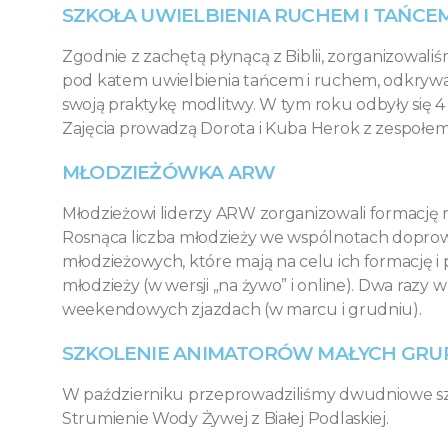
SZKOŁA UWIELBIENIA RUCHEM I TAŃCE
Zgodnie z zachętą płynącą z Biblii, zorganizowali
pod katem uwielbienia tańcem i ruchem, odkrywają
swoją praktykę modlitwy. W tym roku odbyły się 4
Zajęcia prowadzą Dorota i Kuba Herok z zespołem
MŁODZIEŻÓWKA ARW
Młodzieżowi liderzy ARW zorganizowali formację m
Rosnąca liczba młodzieży we wspólnotach doprowa
młodzieżowych, które mają na celu ich formację i 
młodzieży (w wersji „na żywo” i online). Dwa razy
weekendowych zjazdach (w marcu i grudniu).
SZKOLENIE ANIMATORÓW MAŁYCH GRU
W październiku przeprowadziliśmy dwudniowe sz
Strumienie Wody Żywej z Białej Podlaskiej.