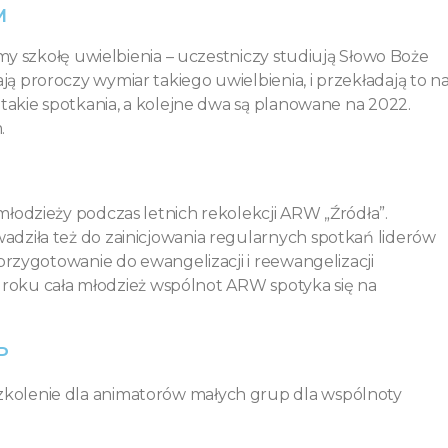
M
śmy szkołę uwielbienia – uczestniczy studiują Słowo Boże
 proroczy wymiar takiego uwielbienia, i przekładają to n
 takie spotkania, a kolejne dwa są planowane na 2022.
.
łodzieży podczas letnich rekolekcji ARW „Źródła”.
dziła też do zainicjowania regularnych spotkań liderów
przygotowanie do ewangelizacji i reewangelizacji
 w roku cała młodzież wspólnot ARW spotyka się na
P
kolenie dla animatorów małych grup dla wspólnoty