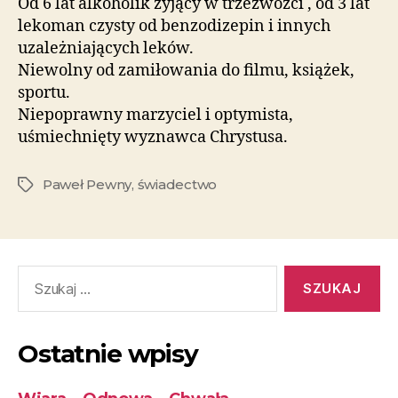
Od 6 lat alkoholik żyjący w trzeźwoźci , od 3 lat
lekoman czysty od benzodizepin i innych
uzależniających leków.
Niewolny od zamiłowania do filmu, książek,
sportu.
Niepoprawny marzyciel i optymista,
uśmiechnięty wyznawca Chrystusa.
Paweł Pewny
,
świadectwo
Ostatnie wpisy