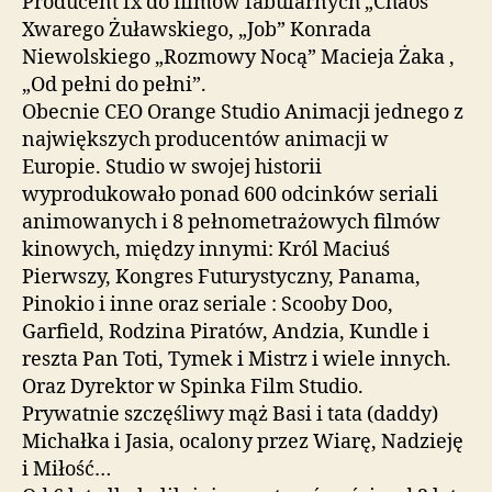
Producent fx do filmów fabularnych „Chaos”
Xwarego Żuławskiego, „Job” Konrada
Niewolskiego „Rozmowy Nocą” Macieja Żaka ,
„Od pełni do pełni”.
Obecnie CEO Orange Studio Animacji jednego z
największych producentów animacji w
Europie. Studio w swojej historii
wyprodukowało ponad 600 odcinków seriali
animowanych i 8 pełnometrażowych filmów
kinowych, między innymi: Król Maciuś
Pierwszy, Kongres Futurystyczny, Panama,
Pinokio i inne oraz seriale : Scooby Doo,
Garfield, Rodzina Piratów, Andzia, Kundle i
reszta Pan Toti, Tymek i Mistrz i wiele innych.
Oraz Dyrektor w Spinka Film Studio.
Prywatnie szczęśliwy mąż Basi i tata (daddy)
Michałka i Jasia, ocalony przez Wiarę, Nadzieję
i Miłość…