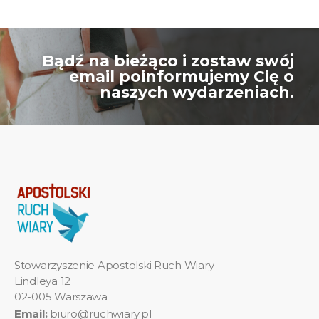
Bądź na bieżąco i zostaw swój
email poinformujemy Cię o
naszych wydarzeniach.
Stowarzyszenie Apostolski Ruch Wiary
Lindleya 12
02-005 Warszawa
Email:
biuro@ruchwiary.pl