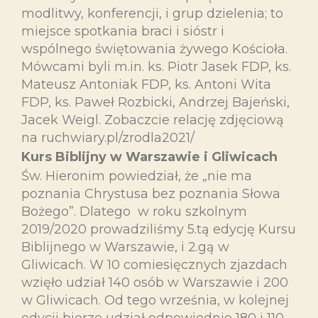
modlitwy, konferencji, i grup dzielenia; to
miejsce spotkania braci i sióstr i
wspólnego świętowania żywego Kościoła.
Mówcami byli m.in. ks. Piotr Jasek FDP, ks.
Mateusz Antoniak FDP, ks. Antoni Wita
FDP, ks. Paweł Rozbicki, Andrzej Bajeński,
Jacek Weigl. Zobaczcie relację zdjęciową
na ruchwiary.pl/zrodla2021/
Kurs Biblijny w Warszawie i Gliwicach
Św. Hieronim powiedział, że „nie ma
poznania Chrystusa bez poznania Słowa
Bożego”. Dlatego w roku szkolnym
2019/2020 prowadziliśmy 5.tą edycję Kursu
Biblijnego w Warszawie, i 2.gą w
Gliwicach. W 10 comiesięcznych zjazdach
wzięło udział 140 osób w Warszawie i 200
w Gliwicach. Od tego września, w kolejnej
edycji bierze udział odpowiednio 180 i 110