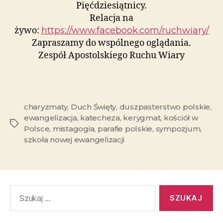
Pięćdziesiątnicy.
Relacja na
żywo:
https://www.facebook.com/ruchwiary/
Zapraszamy do wspólnego oglądania.
Zespół Apostolskiego Ruchu Wiary
charyzmaty
,
Duch Święty
,
duszpasterstwo polskie
,
ewangelizacja
,
katecheza
,
kerygmat
,
kościół w
Polsce
,
mistagogia
,
parafie polskie
,
sympozjum
,
szkoła nowej ewangelizacji