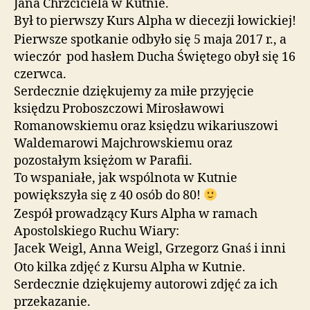
Jana Chrzciciela w Kutnie.
Był to pierwszy Kurs Alpha w diecezji łowickiej!
Pierwsze spotkanie odbyło się 5 maja 2017 r., a
wieczór pod hasłem Ducha Świętego obył się 16
czerwca.
Serdecznie dziękujemy za miłe przyjęcie
księdzu Proboszczowi Mirosławowi
Romanowskiemu oraz księdzu wikariuszowi
Waldemarowi Majchrowskiemu oraz
pozostałym księżom w Parafii.
To wspaniałe, jak wspólnota w Kutnie
powiększyła się z 40 osób do 80!
Zespół prowadzący Kurs Alpha w ramach
Apostolskiego Ruchu Wiary:
Jacek Weigl, Anna Weigl, Grzegorz Gnaś i inni
Oto kilka zdjęć z Kursu Alpha w Kutnie.
Serdecznie dziękujemy autorowi zdjęć za ich
przekazanie.