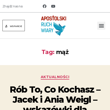
Znajdź nas na:
WSPARCIE
Tag:
mąż
AKTUALNOŚCI
Rób To, Co Kochasz –
Jacek i Ania Weigl –
wskazówki dla