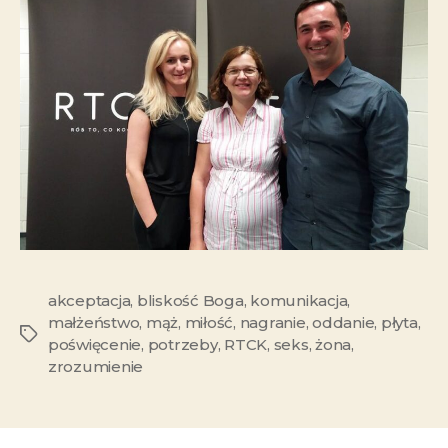
akceptacja
,
bliskość Boga
,
komunikacja
,
małżeństwo
,
mąż
,
miłość
,
nagranie
,
oddanie
,
płyta
,
poświęcenie
,
potrzeby
,
RTCK
,
seks
,
żona
,
zrozumienie