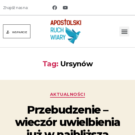
Znajdź nas na:
WSPARCIE
Tag:
Ursynów
AKTUALNOŚCI
Przebudzenie –
wieczór uwielbienia
już w najbliższą