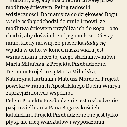
– Budzimy się, aby Bóg odebrał chwałę przez
modlitwę śpiewem. Pełną radości i
wdzięczności. Bo mamy za co dziękować Bogu.
Wiele osób podchodzi do mnie i mówi, że
modlitwa śpiewem przybliża ich do Boga – o to
chodzi, aby doświadczać Jego miłości. Cieszy
mnie, kiedy mówią, że piosenka
Raduj się
wpada w ucho, w końcu nasza wiara jest
wzmacniana przez to, czego słuchamy– mówi
Marta Miłuńska z Projektu Przebudzenie.
Trzonem Projektu są Marta Miłuńska,
Katarzyna Hartman i Mateusz Marchel. Projekt
powstał w ramach Apostolskiego Ruchu Wiary i
zaprzyjaźnionych wspólnot.
Celem Projektu Przebudzenie jest rozbudzenie
pasji uwielbiania Pana Boga w kościele
katolickim. Projekt Przebudzenie nie jest tylko
płytą, ale ideą warsztatów i wyposażania