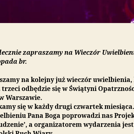
decznie zapraszamy na Wieczór Uwielbieni
opada br.
zamy na kolejny już wieczór uwielbienia,
 trzeci odbędzie się w Świątyni Opatrznośc
 w Warszawie.
kamy się w każdy drugi czwartek miesiąca
elbieniu Pana Boga poprowadzi nas Proje
udzenie’, a organizatorem wydarzenia jest
olski Ruch Wiary.