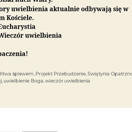
ory uwielbienia aktualnie odbywają się w
m Kościele.
Eucharystia
 Wieczór uwielbienia
baczenia!
itwa śpiewem
,
Projekt Przebudzenie
,
Świątynia Opatrzno
j
,
uwielbienie Boga
,
wieczór uwielbienia