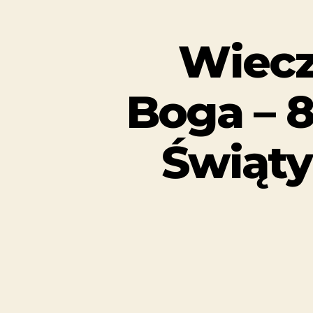
Wiecz
Boga – 8
Świąty