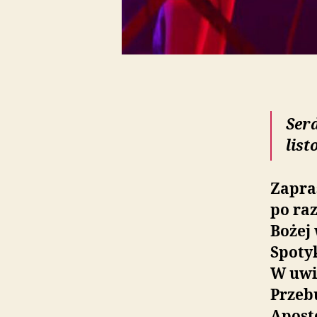
Ser
list
Zapras
po raz
Bożej
Spoty
W uwi
Przeb
Apost