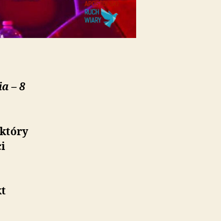
a – 8
 który
i
.
kt