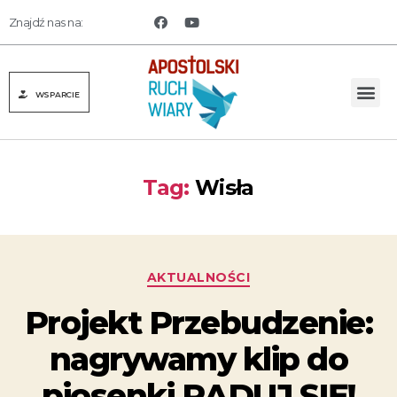
Znajdź nas na:
WSPARCIE
Tag:
Wisła
AKTUALNOŚCI
Projekt Przebudzenie:
nagrywamy klip do
piosenki RADUJ SIĘ!