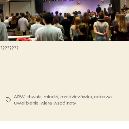
????????
ARW
,
chwała
,
młodzi
,
młodziezówka
,
odnowa
,
uwielbienie
,
wiara
,
wspólnoty