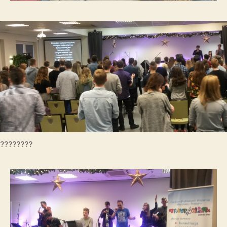
????????