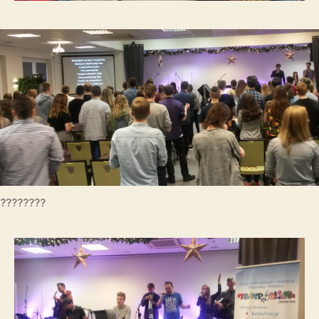
????????