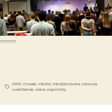
????????
ARW
,
chwała
,
młodzi
,
młodziezówka
,
odnowa
,
uwielbienie
,
wiara
,
wspólnoty