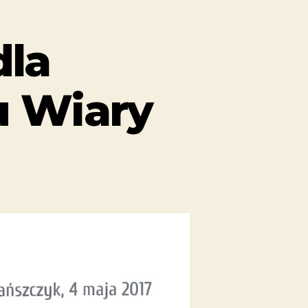
la
u Wiary