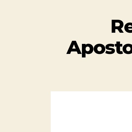
R
Aposto