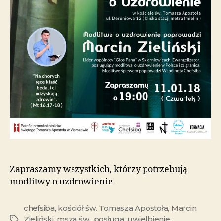
Zapraszamy wszystkich, którzy potrzebują
modlitwy o uzdrowienie.
chefsiba
,
kościół św. Tomasza Apostoła
,
Marcin
Zieliński
,
msza św.
,
posługa
,
uwielbienie
,