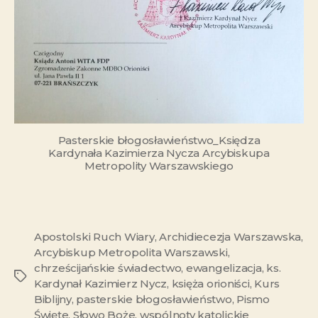
Pasterskie błogosławieństwo_Księdza
Kardynała Kazimierza Nycza Arcybiskupa
Metropolity Warszawskiego
Apostolski Ruch Wiary
,
Archidiecezja Warszawska
,
Arcybiskup Metropolita Warszawski
,
chrześcijańskie świadectwo
,
ewangelizacja
,
ks.
Kardynał Kazimierz Nycz
,
księża orioniści
,
Kurs
Biblijny
,
pasterskie błogosławieństwo
,
Pismo
Święte
,
Słowo Boże
,
wspólnoty katolickie