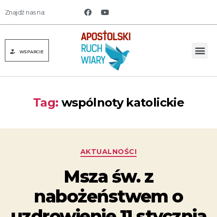
Znajdź nas na:
WSPARCIE
Tag:
wspólnoty katolickie
AKTUALNOŚCI
Msza św. z
nabożeństwem o
uzdrowienie 11 stycznia