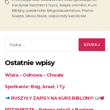
Kardynał Kazimierz Nycz
,
księża orioniści
,
Kurs
Biblijny
,
pasterskie błogosławieństwo
,
Pismo
Święte
,
Słowo Boże
,
wspólnoty katolickie
Ostatnie wpisy
Wiara – Odnowa – Chwała
Spotkanie: Bóg, Izrael, i Ty
RUSZYŁY ZAPISY NA KURS BIBLIJNY!
🕊
PRZYMIERZE – Potęga relacji z Bogiem