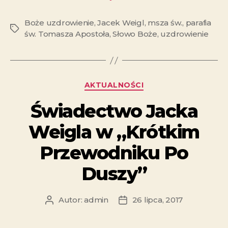
Boże uzdrowienie
,
Jacek Weigl
,
msza św.
,
parafia
św. Tomasza Apostoła
,
Słowo Boże
,
uzdrowienie
AKTUALNOŚCI
Świadectwo Jacka
Weigla w „Krótkim
Przewodniku Po
Duszy”
Autor:
admin
26 lipca, 2017