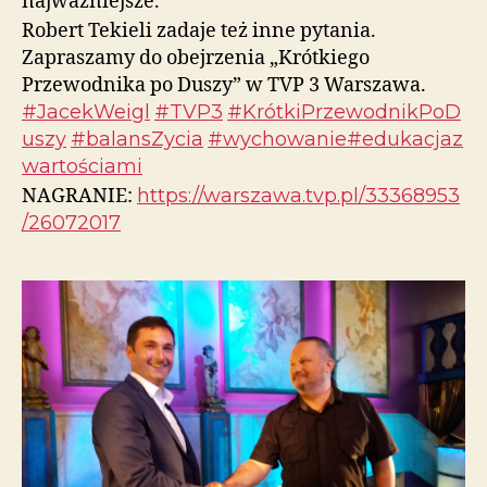
najważniejsze.
Robert Tekieli zadaje też inne pytania.
Zapraszamy do obejrzenia „Krótkiego
Przewodnika po Duszy” w TVP 3 Warszawa.
#JacekWeigl
#TVP3
#KrótkiPrzewodnikPoD
uszy
#balansZycia
#wychowanie
#edukacjaz
wartościami
NAGRANIE:
https://warszawa.tvp.pl/33368953
/260
72017