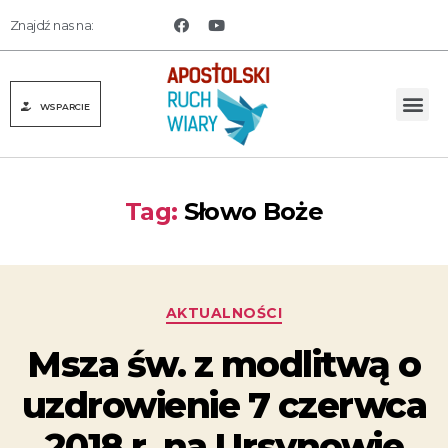
Znajdź nas na:
WSPARCIE
Tag:
Słowo Boże
AKTUALNOŚCI
Msza św. z modlitwą o
uzdrowienie 7 czerwca
2018 r. na Ursynowie