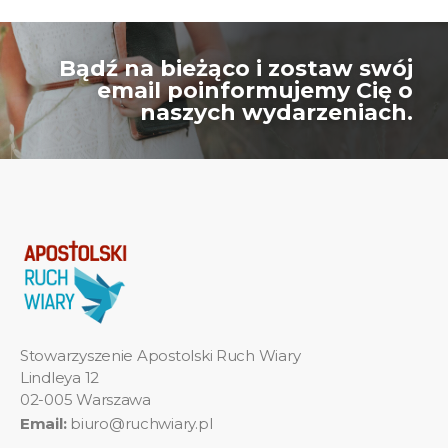
Bądź na bieżąco i zostaw swój
email poinformujemy Cię o
naszych wydarzeniach.
Stowarzyszenie Apostolski Ruch Wiary
Lindleya 12
02-005 Warszawa
Email:
biuro@ruchwiary.pl